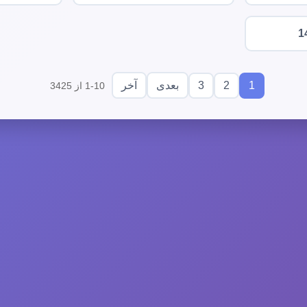
1
3
2
1
بعدی
آخر
1-10 از 3425