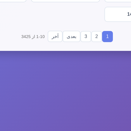
1
3
2
1
بعدی
آخر
1-10 از 3425