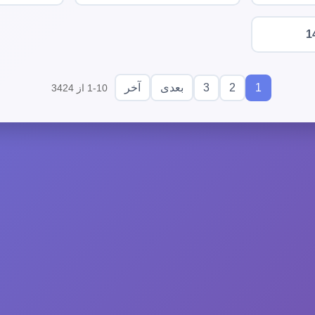
1
3
2
1
بعدی
آخر
1-10 از 3424