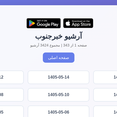
آرشیو خبرجنوب
صفحه 1 از 343 | مجموع 3424 آرشیو
صفحه اصلی
12
1405-05-14
1
08
1405-05-10
1
05
1405-05-06
1