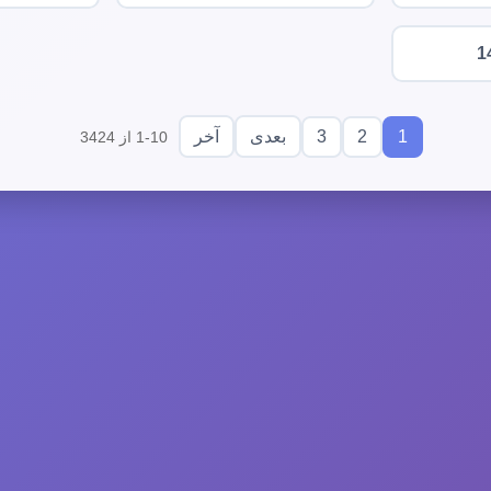
1
3
2
1
بعدی
آخر
1-10 از 3424