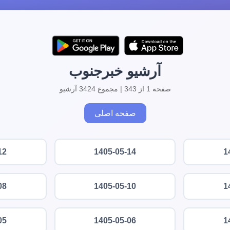
آرشیو خبرجنوب
صفحه 1 از 343 | مجموع 3424 آرشیو
صفحه اصلی
12
1405-05-14
1
08
1405-05-10
1
05
1405-05-06
1