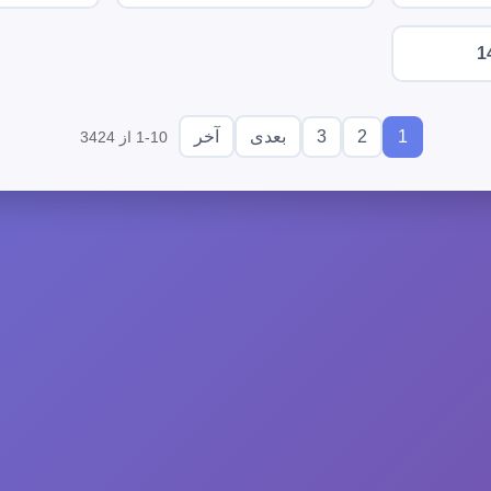
1
3
2
1
بعدی
آخر
1-10 از 3424