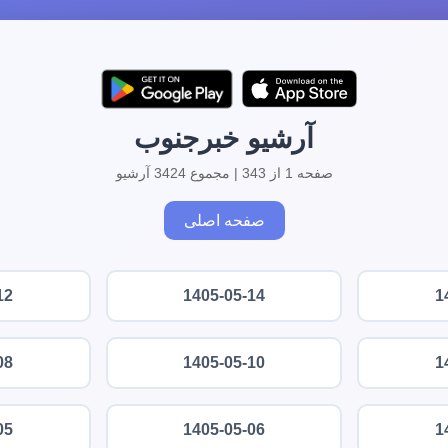
آرشیو خبرجنوب
صفحه 1 از 343 | مجموع 3424 آرشیو
صفحه اصلی
12
1405-05-14
1
08
1405-05-10
1
05
1405-05-06
1