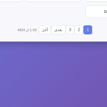
1
3
2
1
بعدی
آخر
1-10 از 3424