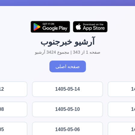
آرشیو خبرجنوب
صفحه 1 از 343 | مجموع 3424 آرشیو
صفحه اصلی
12
1405-05-14
1
08
1405-05-10
1
05
1405-05-06
1