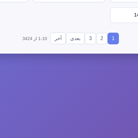
1
3
2
1
بعدی
آخر
1-10 از 3424