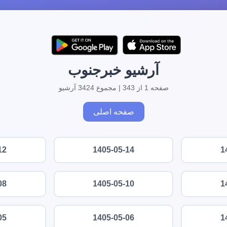
آرشیو خبرجنوب
صفحه 1 از 343 | مجموع 3424 آرشیو
صفحه اصلی
12
1405-05-14
1
08
1405-05-10
1
05
1405-05-06
1