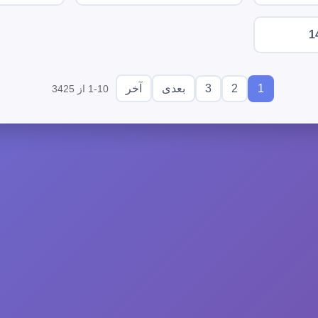
1
3
2
1
بعدی
آخر
1-10 از 3425