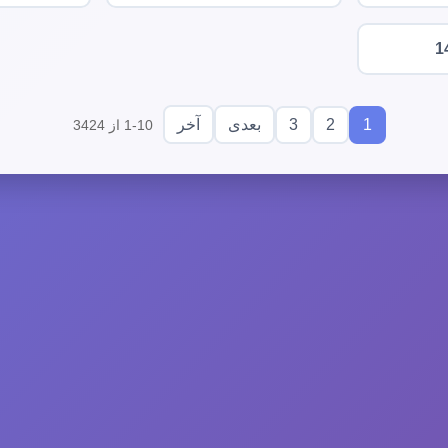
1
3
2
1
بعدی
آخر
1-10 از 3424