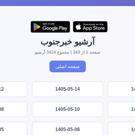
آرشیو خبرجنوب
صفحه 1 از 343 | مجموع 3424 آرشیو
صفحه اصلی
12
1405-05-14
1
08
1405-05-10
1
05
1405-05-06
1