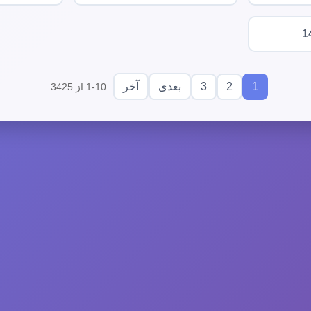
1
3
2
1
بعدی
آخر
1-10 از 3425