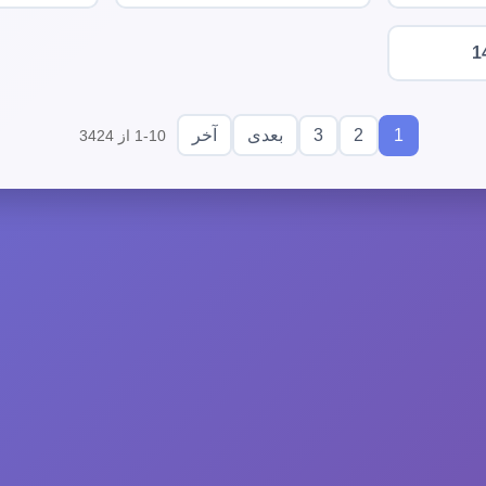
1
3
2
1
بعدی
آخر
1-10 از 3424