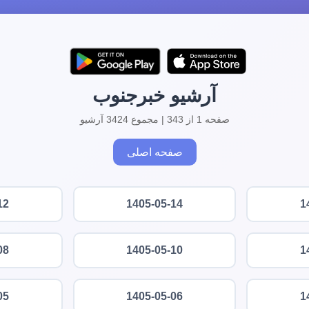
آرشیو خبرجنوب
صفحه 1 از 343 | مجموع 3424 آرشیو
صفحه اصلی
12
1405-05-14
1
08
1405-05-10
1
05
1405-05-06
1