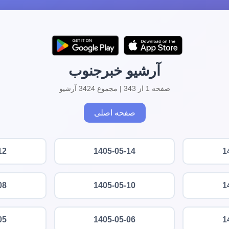
آرشیو خبرجنوب
صفحه 1 از 343 | مجموع 3424 آرشیو
صفحه اصلی
12
1405-05-14
1
08
1405-05-10
1
05
1405-05-06
1