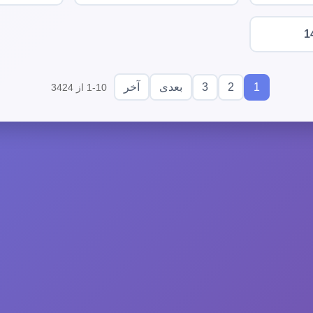
1
3
2
1
بعدی
آخر
1-10 از 3424