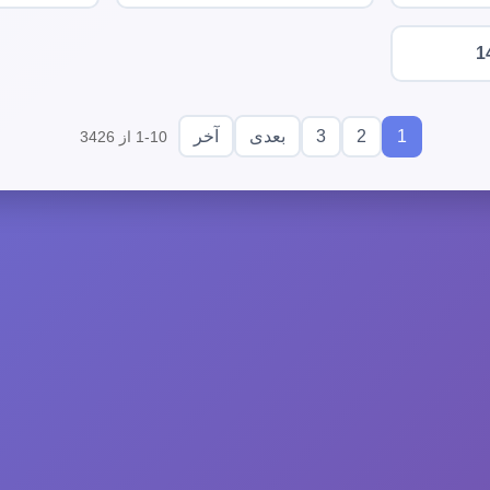
1
3
2
1
بعدی
آخر
1-10 از 3426