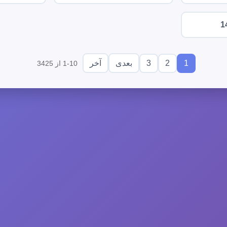
1
3
2
1
بعدی
آخر
1-10 از 3425