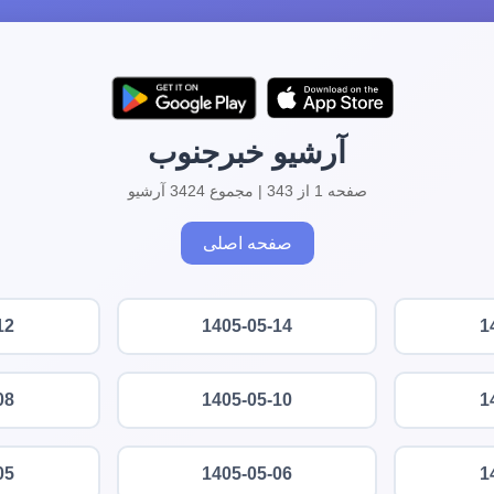
آرشیو خبرجنوب
صفحه 1 از 343 | مجموع 3424 آرشیو
صفحه اصلی
12
1405-05-14
1
08
1405-05-10
1
05
1405-05-06
1