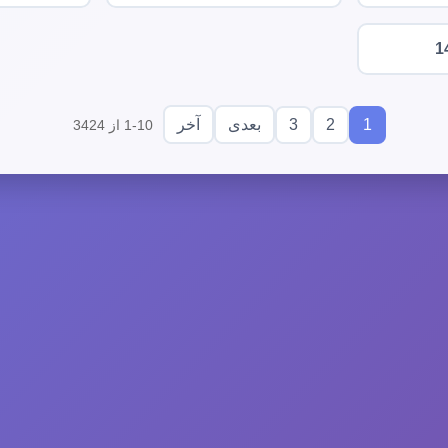
1
3
2
1
بعدی
آخر
1-10 از 3424