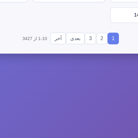
1
3
2
1
بعدی
آخر
1-10 از 3427