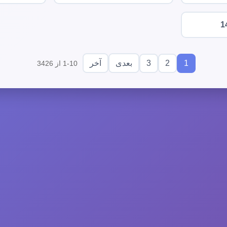
1
3
2
1
بعدی
آخر
1-10 از 3426