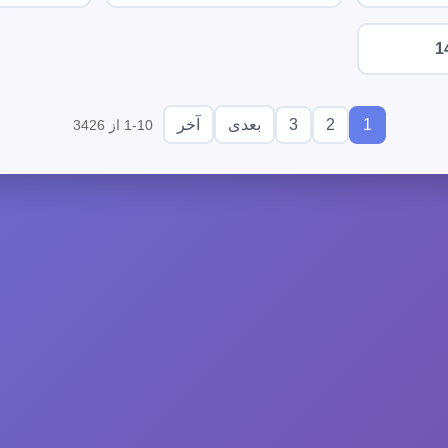
1
3
2
1
بعدی
آخر
1-10 از 3426