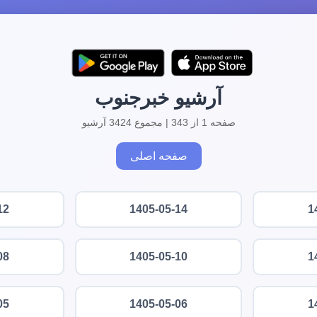
آرشیو خبرجنوب
صفحه 1 از 343 | مجموع 3424 آرشیو
صفحه اصلی
12
1405-05-14
1
08
1405-05-10
1
05
1405-05-06
1