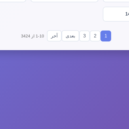
1
3
2
1
بعدی
آخر
1-10 از 3424