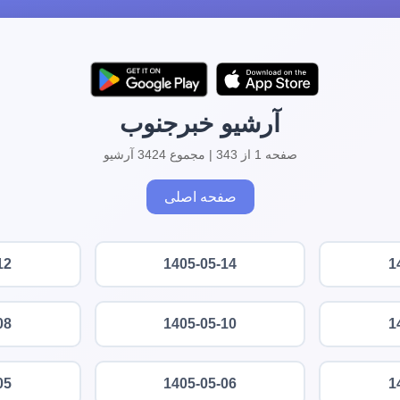
آرشیو خبرجنوب
صفحه 1 از 343 | مجموع 3424 آرشیو
صفحه اصلی
12
1405-05-14
1
08
1405-05-10
1
05
1405-05-06
1