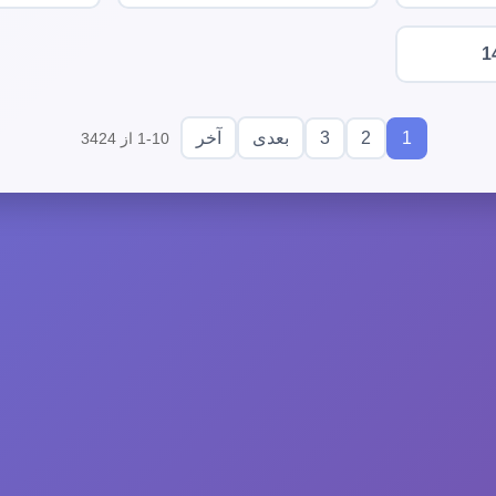
1
3
2
1
بعدی
آخر
1-10 از 3424