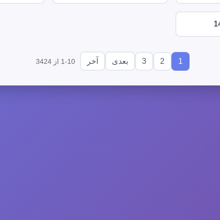
1
3
2
1
بعدی
آخر
1-10 از 3424