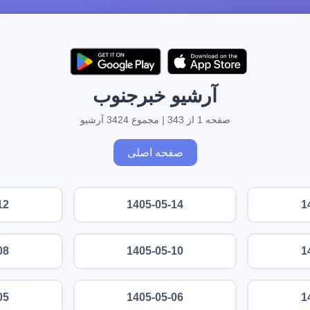
آرشیو خبرجنوب
صفحه 1 از 343 | مجموع 3424 آرشیو
صفحه اصلی
12
1405-05-14
1
08
1405-05-10
1
05
1405-05-06
1