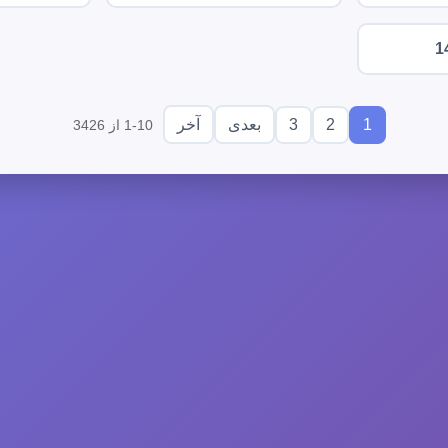
1
3
2
1
بعدی
آخر
1-10 از 3426