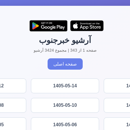
آرشیو خبرجنوب
صفحه 1 از 343 | مجموع 3424 آرشیو
صفحه اصلی
12
1405-05-14
1
08
1405-05-10
1
05
1405-05-06
1