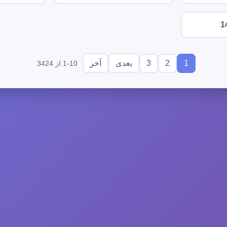
1
3
2
1
بعدی
آخر
1-10 از 3424