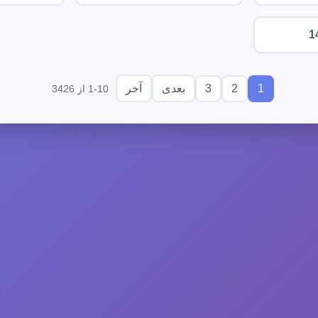
1
3
2
1
بعدی
آخر
1-10 از 3426