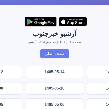
آرشیو خبرجنوب
صفحه 1 از 343 | مجموع 3424 آرشیو
صفحه اصلی
12
1405-05-14
1
08
1405-05-10
1
05
1405-05-06
1