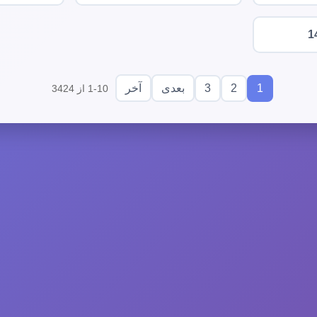
1
3
2
1
بعدی
آخر
1-10 از 3424