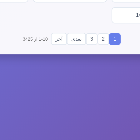
1
3
2
1
بعدی
آخر
1-10 از 3425