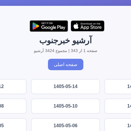
آرشیو خبرجنوب
صفحه 1 از 343 | مجموع 3424 آرشیو
صفحه اصلی
12
1405-05-14
1
08
1405-05-10
1
05
1405-05-06
1