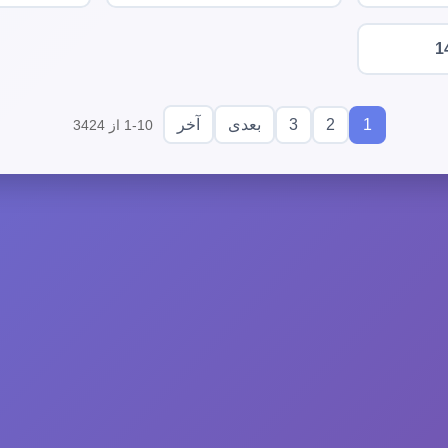
1
3
2
1
بعدی
آخر
1-10 از 3424