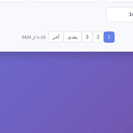
1
3
2
1
بعدی
آخر
1-10 از 3424