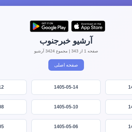
آرشیو خبرجنوب
صفحه 1 از 343 | مجموع 3424 آرشیو
صفحه اصلی
12
1405-05-14
1
08
1405-05-10
1
05
1405-05-06
1