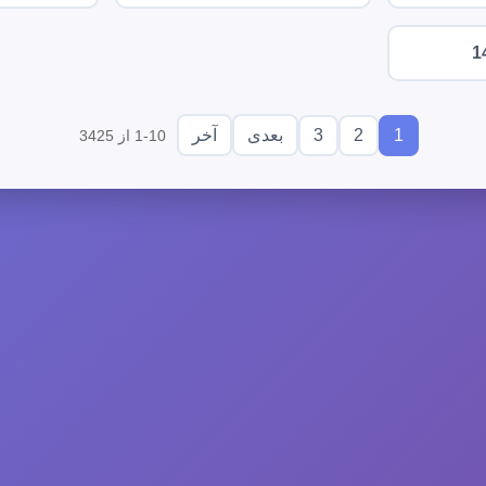
1
3
2
1
بعدی
آخر
1-10 از 3425