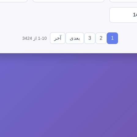
1
3
2
1
بعدی
آخر
1-10 از 3424