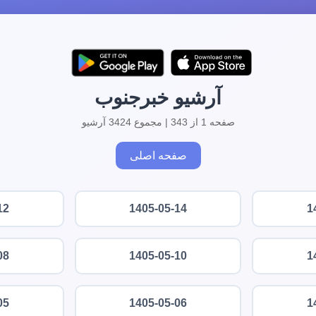
آرشیو خبرجنوب
صفحه 1 از 343 | مجموع 3424 آرشیو
صفحه اصلی
12
1405-05-14
1
08
1405-05-10
1
05
1405-05-06
1