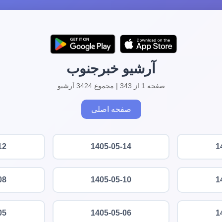
آرشیو خبرجنوب
صفحه 1 از 343 | مجموع 3424 آرشیو
صفحه اصلی
12
1405-05-14
1
08
1405-05-10
1
05
1405-05-06
1