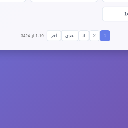
1
3
2
1
بعدی
آخر
1-10 از 3424