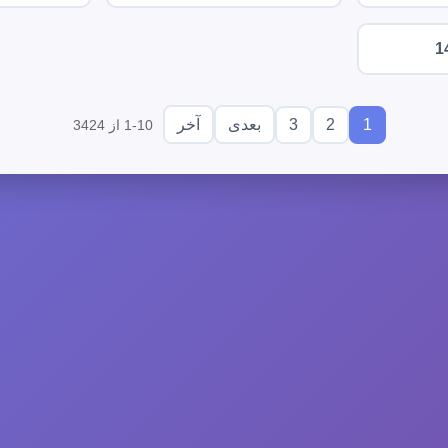
1
3
2
1
بعدی
آخر
1-10 از 3424