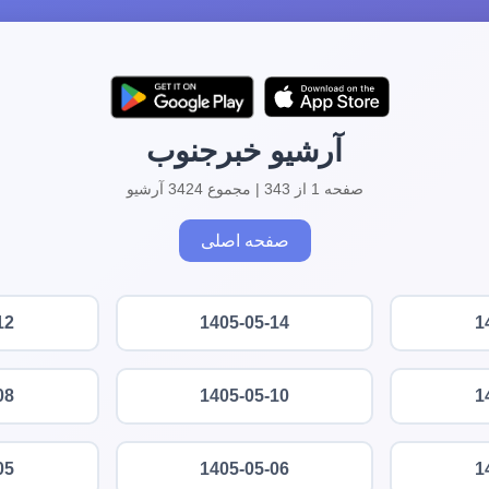
آرشیو خبرجنوب
صفحه 1 از 343 | مجموع 3424 آرشیو
صفحه اصلی
12
1405-05-14
1
08
1405-05-10
1
05
1405-05-06
1