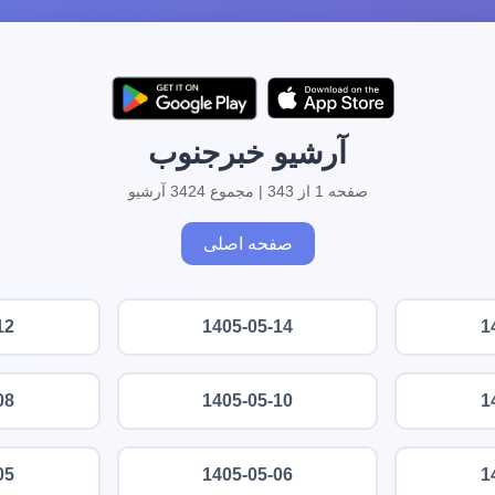
آرشیو خبرجنوب
صفحه 1 از 343 | مجموع 3424 آرشیو
صفحه اصلی
12
1405-05-14
1
08
1405-05-10
1
05
1405-05-06
1