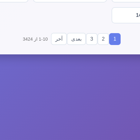
1
3
2
1
بعدی
آخر
1-10 از 3424