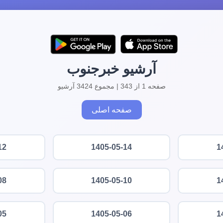
آرشیو خبرجنوب
صفحه 1 از 343 | مجموع 3424 آرشیو
صفحه اصلی
12
1405-05-14
1
08
1405-05-10
1
05
1405-05-06
1