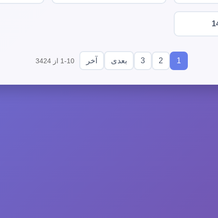
1
3
2
1
بعدی
آخر
1-10 از 3424