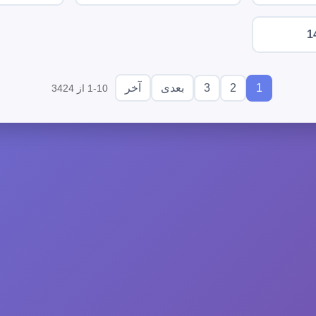
1
3
2
1
بعدی
آخر
1-10 از 3424