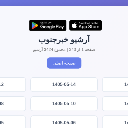
آرشیو خبرجنوب
صفحه 1 از 343 | مجموع 3424 آرشیو
صفحه اصلی
12
1405-05-14
1
08
1405-05-10
1
05
1405-05-06
1