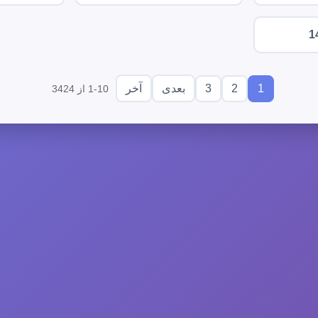
1
3
2
1
بعدی
آخر
1-10 از 3424