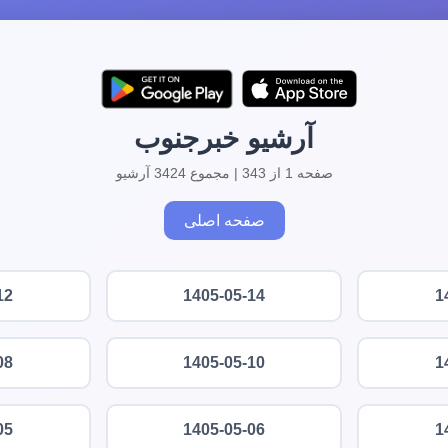
آرشیو خبرجنوب
صفحه 1 از 343 | مجموع 3424 آرشیو
صفحه اصلی
12
1405-05-14
1
08
1405-05-10
1
05
1405-05-06
1