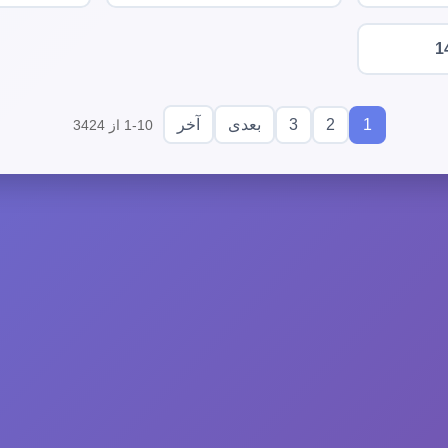
1
3
2
1
بعدی
آخر
1-10 از 3424