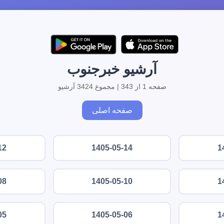
آرشیو خبرجنوب
صفحه 1 از 343 | مجموع 3424 آرشیو
صفحه اصلی
12
1405-05-14
1
08
1405-05-10
1
05
1405-05-06
1