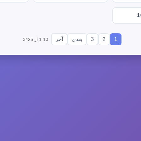
1
3
2
1
بعدی
آخر
1-10 از 3425