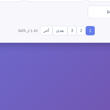
1
3
2
1
بعدی
آخر
1-10 از 3425