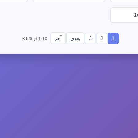
1
3
2
1
بعدی
آخر
1-10 از 3426