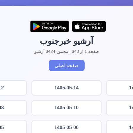
آرشیو خبرجنوب
صفحه 1 از 343 | مجموع 3424 آرشیو
صفحه اصلی
12
1405-05-14
1
08
1405-05-10
1
05
1405-05-06
1