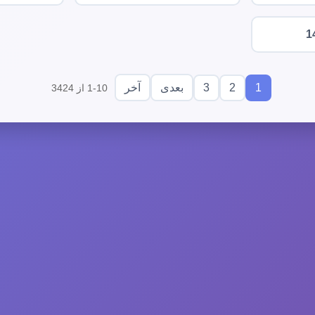
1
3
2
1
بعدی
آخر
1-10 از 3424