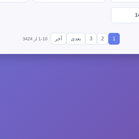
1
3
2
1
بعدی
آخر
1-10 از 3424