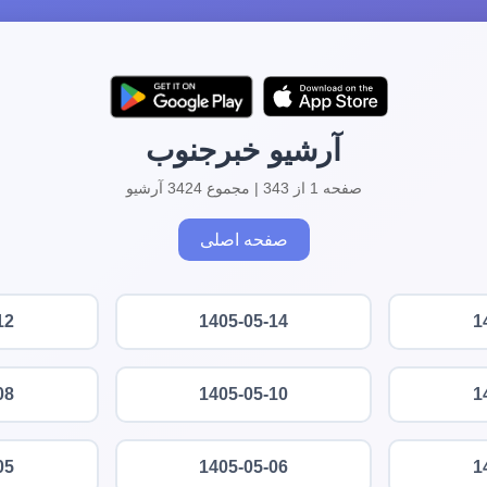
آرشیو خبرجنوب
صفحه 1 از 343 | مجموع 3424 آرشیو
صفحه اصلی
12
1405-05-14
1
08
1405-05-10
1
05
1405-05-06
1