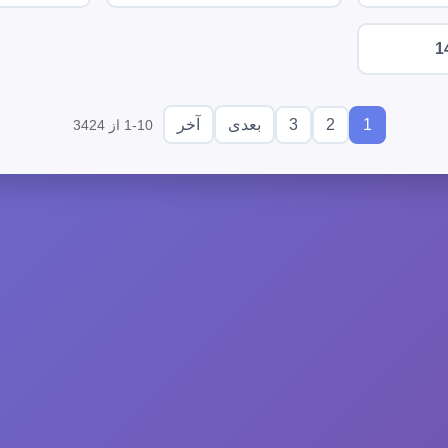
1
3
2
1
بعدی
آخر
1-10 از 3424