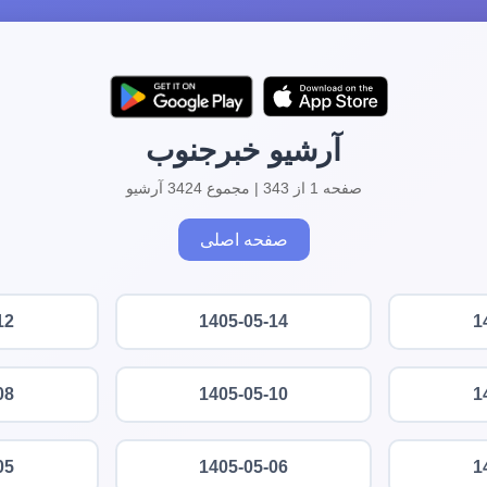
آرشیو خبرجنوب
صفحه 1 از 343 | مجموع 3424 آرشیو
صفحه اصلی
12
1405-05-14
1
08
1405-05-10
1
05
1405-05-06
1