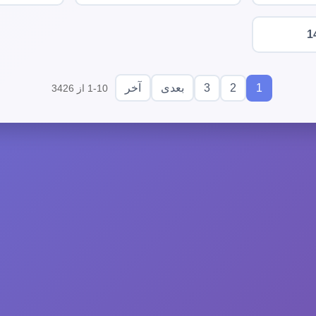
1
3
2
1
بعدی
آخر
1-10 از 3426