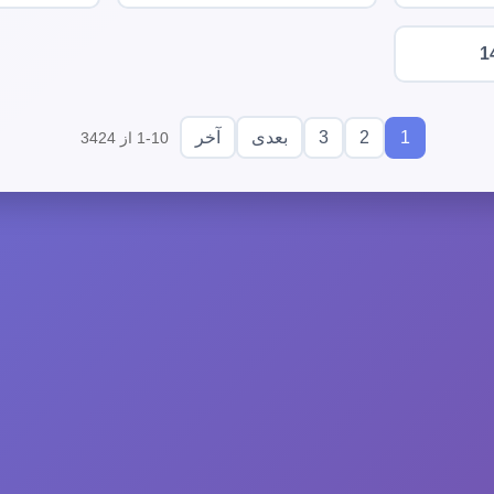
1
3
2
1
بعدی
آخر
1-10 از 3424