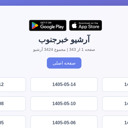
آرشیو خبرجنوب
صفحه 1 از 343 | مجموع 3424 آرشیو
صفحه اصلی
12
1405-05-14
1
08
1405-05-10
1
05
1405-05-06
1