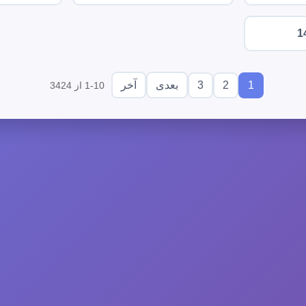
1
3
2
1
بعدی
آخر
1-10 از 3424