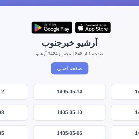
آرشیو خبرجنوب
صفحه 1 از 343 | مجموع 3424 آرشیو
صفحه اصلی
12
1405-05-14
1
08
1405-05-10
1
05
1405-05-06
1