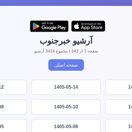
آرشیو خبرجنوب
صفحه 1 از 343 | مجموع 3424 آرشیو
صفحه اصلی
12
1405-05-14
1
08
1405-05-10
1
05
1405-05-06
1