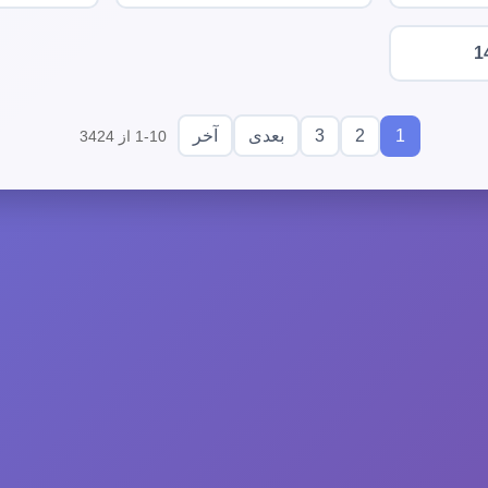
1
3
2
1
بعدی
آخر
1-10 از 3424