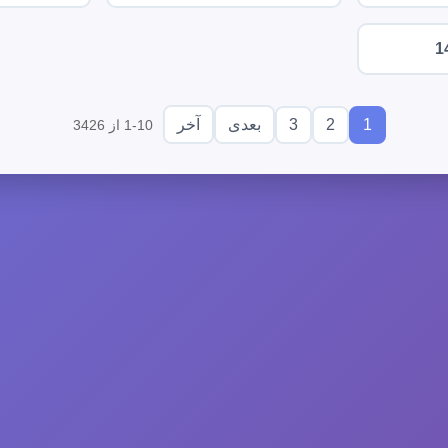
1
3
2
1
بعدی
آخر
1-10 از 3426