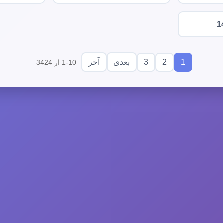
1
3
2
1
بعدی
آخر
1-10 از 3424