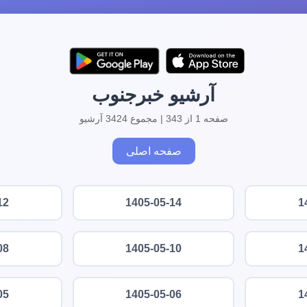
آرشیو خبرجنوب
صفحه 1 از 343 | مجموع 3424 آرشیو
صفحه اصلی
12
1405-05-14
1
08
1405-05-10
1
05
1405-05-06
1