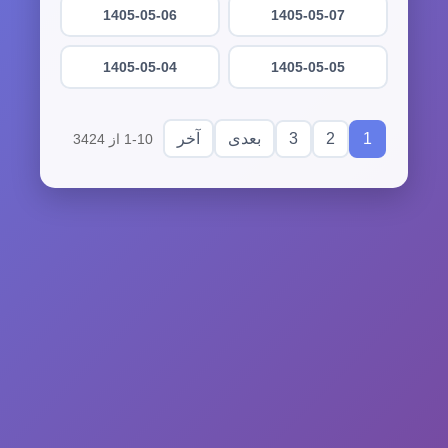
1405-05-06
1405-05-07
1405-05-04
1405-05-05
3
2
1
بعدی
آخر
1-10 از 3424